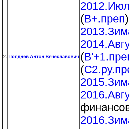
2012.Ию
(
B+.преп
2013.Зим
2014.Авг
(
B'+1.пре
2.
Полднев Антон Вячеславович
(
C2.py.пр
2015.Зим
2016.Авг
финансо
2016.Зим