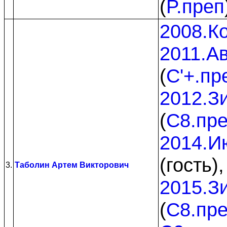
(
P.преп
2008.К
2011.Ав
(
C'+.пр
2012.З
(
C8.пр
2014.И
(гость)
3.
Таболин Артем Викторович
2015.З
(
C8.пр