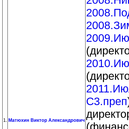
2008.По
2008.Зи
2009.И
(директ
2010.И
(директ
2011.Ию
C3.преп
директо
1.
Матюхин Виктор Александрович
(финанс