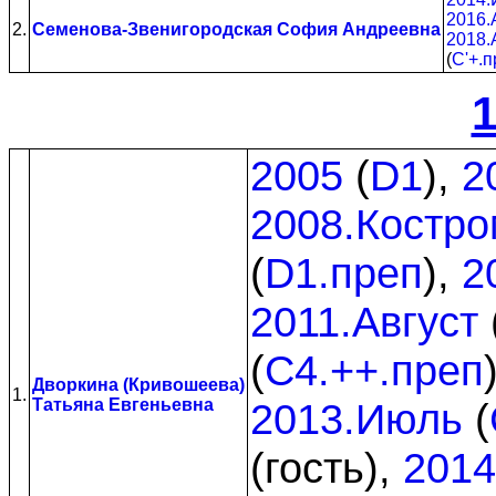
2016.
2.
Семенова-Звенигородская София Андреевна
2018.
(
C'+.п
1
2005
(
D1
),
2
2008.Костр
(
D1.преп
),
2
2011.Август
(
C4.++.преп
Дворкина (Кривошеева)
1.
Татьяна Евгеньевна
2013.Июль
(
(гость),
2014