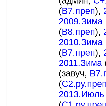
(админ,
C+
(
B7.преп
),
2009.Зима
(
B8.преп
),
2010.Зима
(
B7.преп
),
2011.Зима
(завуч,
B7.
(
C2.py.пре
2013.Июль
(
C1.py.пре