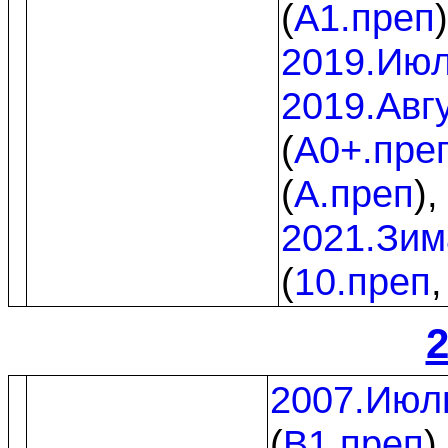
(
A1.преп
2019.Ию
2019.Авг
(
A0+.пре
(
A.преп
)
2021.Зим
(
10.преп
2
2007.Июл
(
B1.преп
)