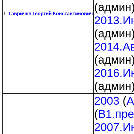
(админ
1.
Гавричев Георгий Константинович
2013.И
(админ
2014.Ав
(админ
2016.И
(админ
2003
(
A
(
B1.пр
2007.И