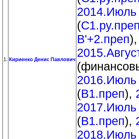
2014.Июль
(
C1.py.пре
B'+2.преп
)
2015.Авгус
1.
Кириенко Денис Павлович
(финансов
2016.Июль
(
B1.преп
),
2017.Июль
(
B1.преп
),
2018.Июль