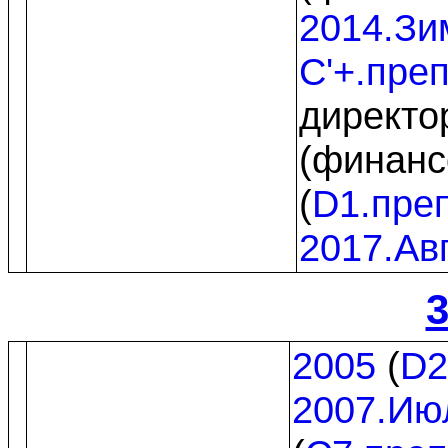
2014.Зи
C'+.пре
директо
(финанс
(
D1.пре
2017.Ав
3
2005
(
D2
2007.Ию