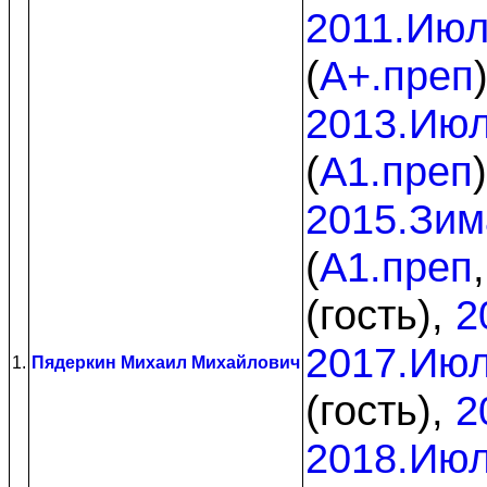
2011.Ию
(
A+.преп
2013.Ию
(
A1.преп
2015.Зим
(
A1.преп
(гость),
2
2017.Ию
1.
Пядеркин Михаил Михайлович
(гость),
2
2018.Ию