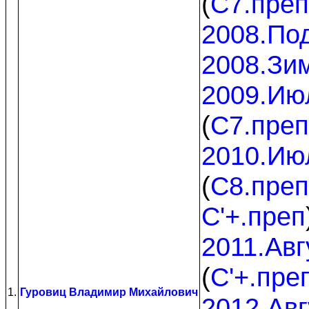
(
C7.преп
2008.По
2008.Зи
2009.Ию
(
C7.преп
2010.Ию
(
C8.преп
C'+.преп
2011.Авг
(
C'+.пре
1.
Гуровиц Владимир Михайлович
2012.Авг