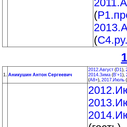
2011.А
(
P1.пр
2013.А
(
C4.py
1
2012.Август
(
D1
),
1.
Аникушин Антон Сергеевич
2014.Зима
(
B'+1
),
(
A8+
),
2017.Июль
(
2012.И
2013.И
2014.И