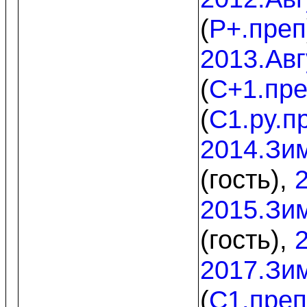
(
P+.преп
2013.Авг
(
C+1.пр
(
C1.py.п
2014.Зи
(гость),
2015.Зи
(гость),
2017.Зи
(
C1.преп