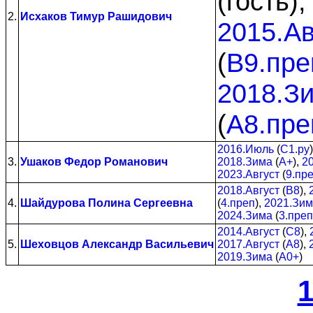
(гость)
2.
Исхаков Тимур Рашидович
2015.Ав
(
B9.пре
2018.З
(
A8.пре
2016.Июль
(
C1.py
3.
Ушаков Федор Романович
2018.Зима
(
A+
),
2
2023.Август
(
9.пр
2018.Август
(
B8
),
4.
Шайдурова Полина Сергеевна
(
4.преп
),
2021.Зи
2024.Зима
(
3.преп
2014.Август
(
C8
),
5.
Шеховцов Александр Васильевич
2017.Август
(
A8
),
2019.Зима
(
A0+
)
1