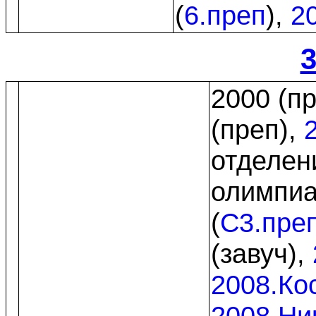
(
6.преп
),
2
3
2000 (п
(преп),
отделен
олимпиа
(
C3.пре
(завуч),
2008.Ко
2008.Ни