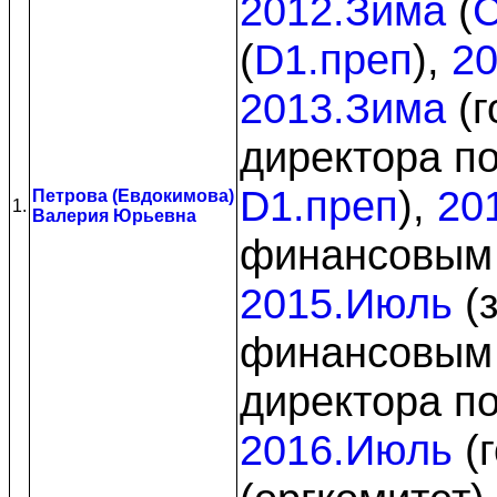
2012.Зима
(
C
(
D1.преп
),
20
2013.Зима
(г
директора п
D1.преп
),
20
Петрова (Евдокимова)
1.
Валерия Юрьевна
финансовым
2015.Июль
(з
финансовым
директора п
2016.Июль
(г