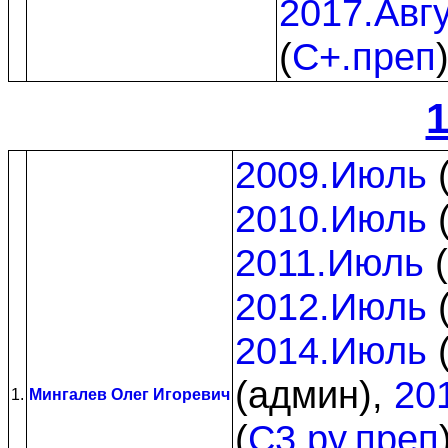
2017.Авг
(
C+.преп
1
2009.Июль
2010.Июль
2011.Июль
(
2012.Июль
2014.Июль
(админ),
20
1.
Мингалев Олег Игоревич
(
C3.py.преп