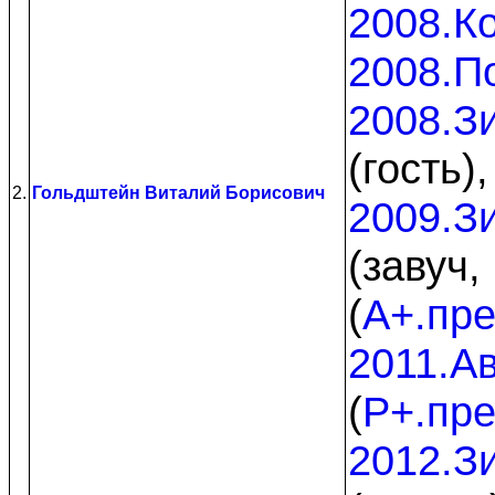
2008.К
2008.П
2008.З
(гость)
2.
Гольдштейн Виталий Борисович
2009.З
(завуч,
(
A+.пр
2011.Ав
(
P+.пр
2012.З