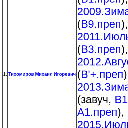
2009.Зим
(
B9.преп
)
2011.Июл
(
B3.преп
)
2012.Авгу
(
B'+.преп
1.
Тихомиров Михаил Игоревич
2013.Зим
(завуч,
B1
A1.преп
),
2015.Июл