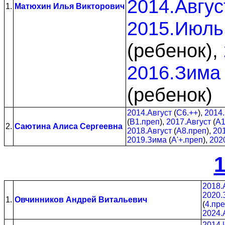
2014.Авгус
1.
Матюхин Илья Викторович
2015.Июль
(ребенок),
2016.Зима
(ребенок)
2014.Август
(
C6.++
),
2014
(
B1.преп
),
2017.Август
(
A1
2.
Саютина Алиса Сергеевна
2018.Август
(
A8.преп
),
20
2019.Зима
(
A'+.преп
),
202
1
2018.
2020.
1.
Овчинников Андрей Витальевич
(
4.пр
2024.
2014.