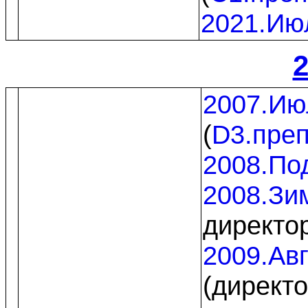
2021.Ию
2
2007.Ию
(
D3.пре
2008.По
2008.Зи
директо
2009.Авг
(директо