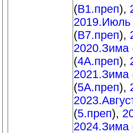
(
B1.преп
),
2019.Июль
(
B7.преп
),
2020.Зима
(
4A.преп
),
2021.Зима
(
5A.преп
),
2023.Авгус
(
5.преп
),
2
2024.Зима