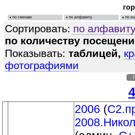
го
по сменам
по алфавиту
по к
Сортировать:
по алфавиту
по количеству посещен
Показывать:
таблицей,
кр
фотографиями
П
4
2006
(
C2.п
2008.Нико