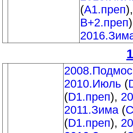
(
A1.преп
)
B+2.преп
2016.Зим
1
2008.Подмос
2010.Июль
(
(
D1.преп
),
20
2011.Зима
(
C
(
D1.преп
),
20