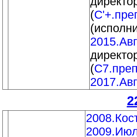
директо
(
C'+.пре
(исполн
2015.Авг
директо
(
C7.пре
2017.Авг
2
2008.Кос
2009.Ию