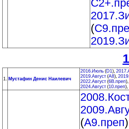
C2+.пр
2017.З
(
C9.пр
2019.З
1
2016.Июль
(
D1
),
2017.
2019.Август
(
A8
),
2019
1.
Мустафин Денис Наилевич
2022.Август
(
6B.преп
)
2024.Август
(
10.преп
),
2008.Кос
2009.Авг
(
A9.преп