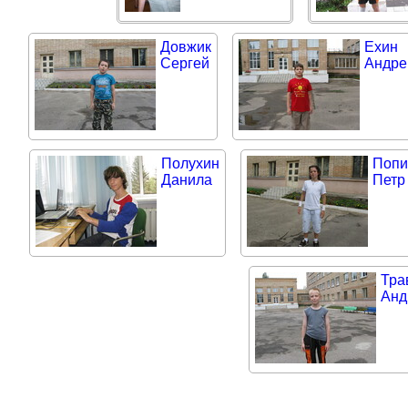
Довжик
Ехин
Сергей
Андре
Полухин
Попи
Данила
Петр
Тра
Анд