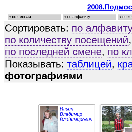
2008.Подмо
по сменам
по алфавиту
по к
Сортировать:
по алфавиту
по количеству посещений
по последней смене
,
по к
Показывать:
таблицей
,
кр
фотографиями
Ильин
Владимир
Владимирович