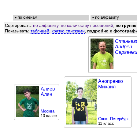
по сменам
по алфавиту
Сортировать:
по алфавиту
,
по количеству посещений
,
по группе
Показывать:
таблицей
,
кратко списками
,
подробно с фотограф
Станкев
Андрей
Сергееви
Анопренко
Михаил
Алиев
Ален
Москва
,
10 класс
Санкт-Петербург
,
11 класс