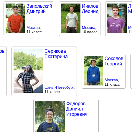
Запольский
Ичалов
Л
Дмитрий
Леонид
М
Москва
,
Москва
,
М
11 класс
10 класс
11
ов
Серикова
Екатерина
Соколов
Георгий
Москва
,
11 класс
Санкт-Петербург
,
11 класс
Федоров
Даниил
Игоревич