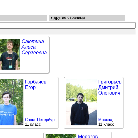
другие страницы
Саютина
Алиса
Сергеевна
Горбачев
Григорьев
Егор
Дмитрий
Олегович
Санкт-Петербург
,
Москва
,
11 класс
11 класс
Морозов