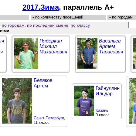
2017.Зима
, параллель A+
по количеству посещений
по городам
,
по городам
,
по последней смене
,
по классу
иями
ич
Пядеркин
Васильев
Михаил
Артем
ч
Михайлович
Тарасович
Беляков
Артем
Гайнуллин
Ильдар
Казань
,
9 класс
Санкт-Петербург
,
11 класс