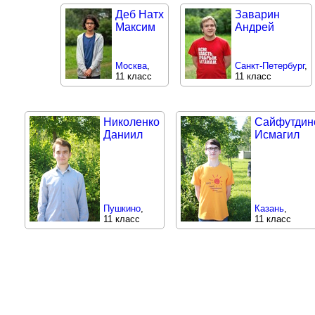
Деб Натх
Заварин
Максим
Андрей
Москва
,
Санкт-Петербург
,
11 класс
11 класс
Николенко
Сайфутдин
Даниил
Исмагил
Пушкино
,
Казань
,
11 класс
11 класс