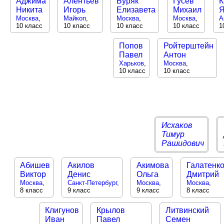
Аджима
Алентьев
Буряк
Гусев
К
Никита
Игорь
Елизавета
Михаил
Я
Москва
,
Майкоп
,
Москва
,
Москва
,
А
10 класс
10 класс
10 класс
10 класс
1
Попов
Ройтерштейн
Павел
Антон
Харьков
,
Москва
,
10 класс
10 класс
Исхаков
Тимур
Рашидович
Абишев
Акилов
Акимова
Галатенк
Виктор
Денис
Ольга
Дмитрий
Москва
,
Санкт-Петербург
,
Москва
,
Москва
,
8 класс
9 класс
9 класс
8 класс
Клигунов
Крылов
Литвинский
Иван
Павел
Семен