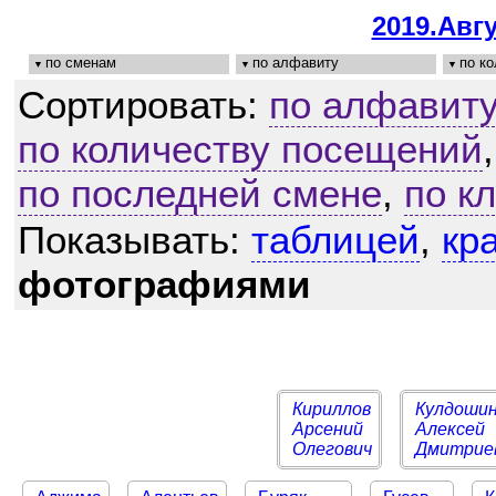
2019.Авгу
по сменам
по алфавиту
по к
Сортировать:
по алфавиту
по количеству посещений
по последней смене
,
по к
Показывать:
таблицей
,
кр
фотографиями
Кириллов
Кулдоши
Арсений
Алексей
Олегович
Дмитрие