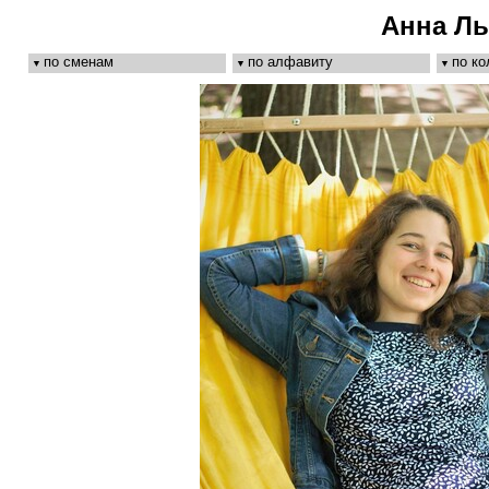
Анна Ль
по сменам
по алфавиту
по к