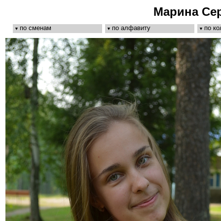
Марина Се
по сменам
по алфавиту
по к