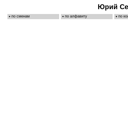
Юрий Се
по сменам
по алфавиту
по к