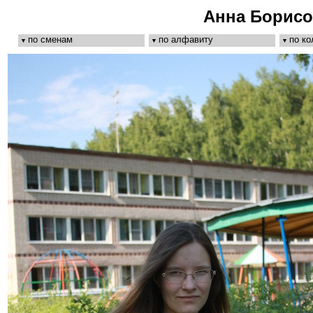
Анна Борисо
по сменам
по алфавиту
по к